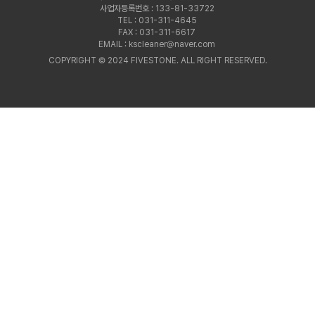
사업자등록번호 : 133-81-33722
TEL : 031-311-4645
FAX : 031-311-6617
EMAIL : kscleaner@naver.com
COPYRIGHT © 2024 FIVESTONE. ALL RIGHT RESERVED.