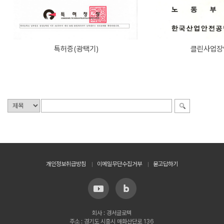
특허증(광택기)
클린사업장
개인정보취급방침
이메일무단수집거부
묻고답하기
회사 : 경서글로텍
주소 : 경기도 시흥시 매화산단로 136