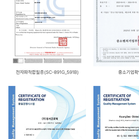
전자파적합필증(SC-891G_591B)
중소기업확