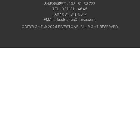
사업자등록번호 : 133-81-33722
TEL : 031-311-4645
FAX : 031-311-6617
EMAIL : kscleaner@naver.com
COPYRIGHT © 2024 FIVESTONE. ALL RIGHT RESERVED.