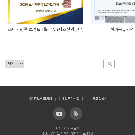
소비자만족 브랜드 대상 1위(제조산업분야)
성과공유기업
개인정보취급방침
이메일무단수집거부
묻고답하기
회사 : 경서글로텍
주소 : 경기도 시흥시 매화산단로 136