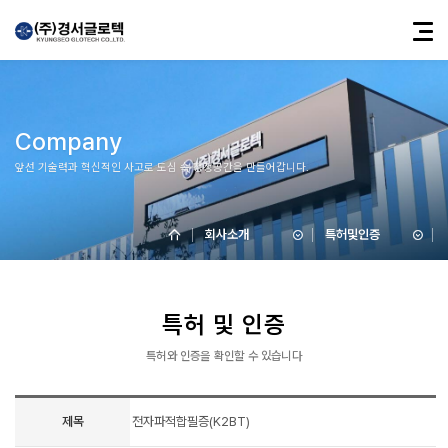
Company
앞선 기술력과 혁신적인 사고로 도심 속 청정공간을 만들어갑니다.
회사소개
특허및인증
특허 및 인증
특허와 인증을 확인할 수 있습니다
제목
전자파적합필증(K2BT)